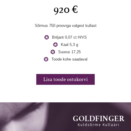
920 €
st
kullast
Sõrmus
Sõrmus 750 prooviga
valgest
kullast
VS2
Briljant 0,07 ct H/VS
Kaal 5,3 g
Suurus 17,25
val
Toode kohe saadaval
rvi
Lisa toode ostukorvi
Li
GOLDFINGER
Kuldsõrme Kullaäri