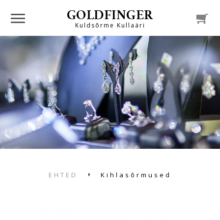
GOLDFINGER

Kuldsõrme Kullaäri
EHTED
Kihlasõrmused