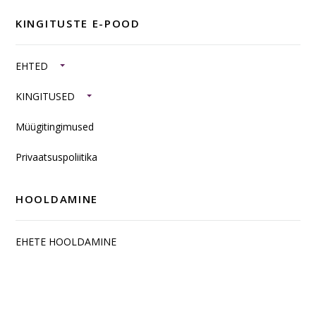
KINGITUSTE E-POOD
EHTED
KINGITUSED
Müügitingimused
Privaatsuspoliitika
HOOLDAMINE
EHETE HOOLDAMINE
SISUSTUSKAUBAD JA TOOTED HÕBEDAST
EHTE JA INSPIRATSIOONIGALERII