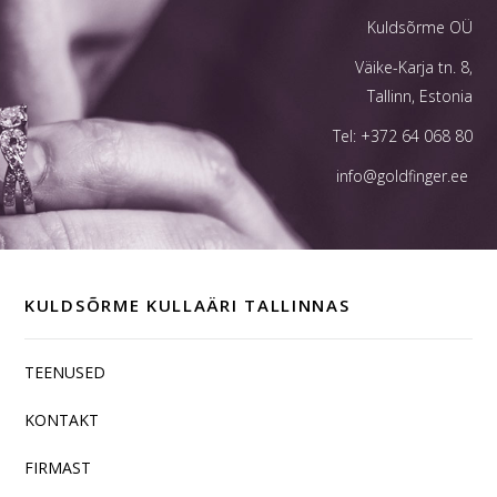
Kuldsõrme OÜ
Väike-Karja tn. 8,
Tallinn, Estonia
Tel:
+372 64 068 80
info@goldfinger.ee
KULDSÕRME KULLAÄRI TALLINNAS
TEENUSED
KONTAKT
FIRMAST