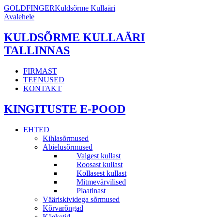
GOLDFINGER
Kuldsõrme Kullaäri
Avalehele
KULDSÕRME KULLAÄRI
TALLINNAS
FIRMAST
TEENUSED
KONTAKT
KINGITUSTE E-POOD
EHTED
Kihlasõrmused
Abielusõrmused
Valgest kullast
Roosast kullast
Kollasest kullast
Mitmevärvilised
Plaatinast
Vääriskividega sõrmused
Kõrvarõngad
Käeketid