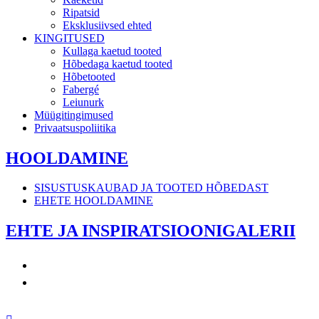
Ripatsid
Eksklusiivsed ehted
KINGITUSED
Kullaga kaetud tooted
Hõbedaga kaetud tooted
Hõbetooted
Fabergé
Leiunurk
Müügitingimused
Privaatsuspoliitika
HOOLDAMINE
SISUSTUSKAUBAD JA TOOTED HÕBEDAST
EHETE HOOLDAMINE
EHTE JA INSPIRATSIOONIGALERII