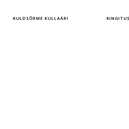
KULDSÕRME KULLAÄRI
KINGITU
TALLINNAS
EHTED
TEENUSED
KINGITUSE
KONTAKT
Müügitingi
FIRMAST
Privaatsuspo
HOOLDAMINE
EHTE JA 
EHETE HOOLDAMINE
SISUSTUSKAUBAD JA TOOTED
HÕBEDAST