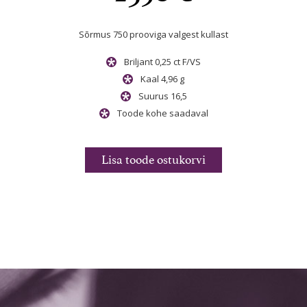
Sõrmus 750 prooviga
valgest
kullast
Briljant 0,25 ct F/VS
Kaal 4,96 g
Suurus 16,5
Toode kohe saadaval
Lisa toode ostukorvi