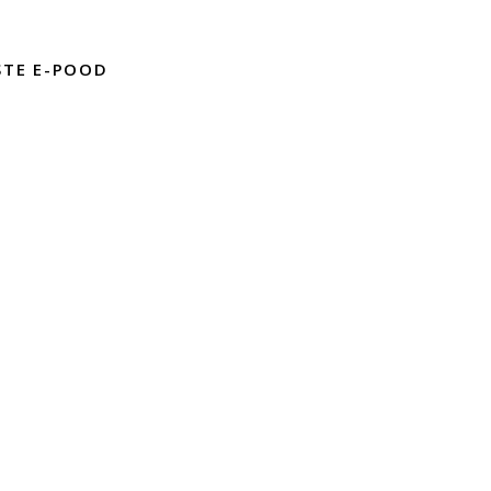
STE E-POOD
D
mused
liitika
INSPIRATSIOONIGALERII