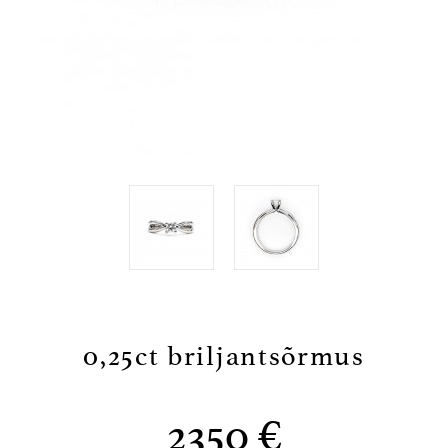
0,25ct briljantsõrmus
2350 €