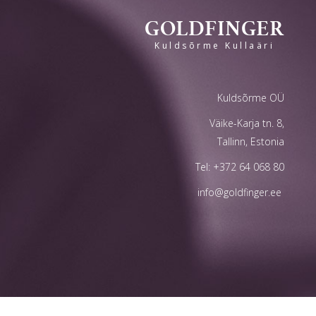
GOLDFINGER
Kuldsõrme Kullaäri
Kuldsõrme OÜ
Väike-Karja tn. 8,
Tallinn, Estonia
Tel:
+372 64 068 80
info@goldfinger.ee