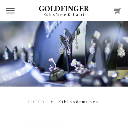
GOLDFINGER

Kuldsõrme Kullaäri
EHTED
Kihlasõrmused