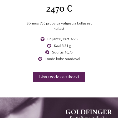
2470 €
Sõrmus 750 prooviga
valgest ja kollasest
st
kullast
Sõrmus
kullast
/VS
Briljant 0,30 ct D/VS
Kaal 3,31 g
Suurus 16,75
val
Toode kohe saadaval
rvi
Li
Lisa toode ostukorvi
GOLDFINGER
Kuldsõrme Kullaäri