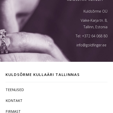
Kuldsõrme OÜ
Väike-Karja tn. 8,
Tallinn, Estonia
Tel:
+372 64 068 80
info@goldfinger.ee
KULDSÕRME KULLAÄRI TALLINNAS
TEENUSED
KONTAKT
FIRMAST