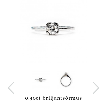


sõrmus
0,30ct briljantsõrmus
0,20c