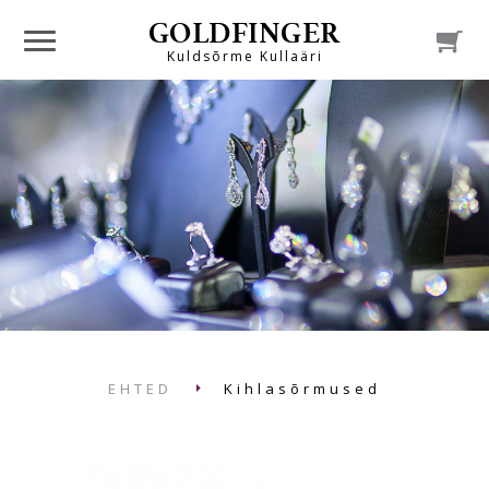
GOLDFINGER

Kuldsõrme Kullaäri
EHTED
Kihlasõrmused