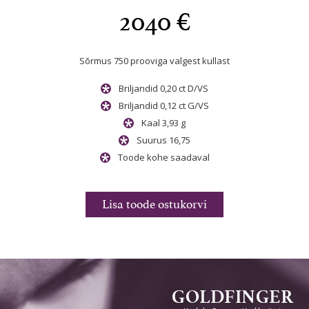
2040 €
Sõrmus 750 prooviga valgest kullast
Sõrmus 
st
kullast
Briljandid 0,20 ct D/VS
/VS
Briljandid 0,12 ct G/VS
Kaal 3,93 g
Suurus 16,75
val
Toode kohe saadaval
rvi
Lisa toode ostukorvi
Li
GOLDFINGER