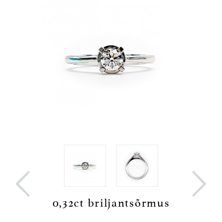


sõrmus
0,32ct briljantsõrmus
0.38c