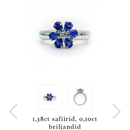


sõrmus
1,38ct safiirid, 0,10ct
0,51c
briljandid