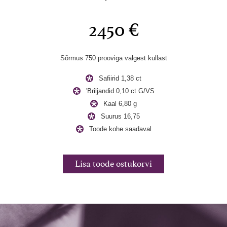
2450 €
st
kullast
Sõrmus 
Sõrmus 750 prooviga valgest kullast
/VS
Safiirid 1,38 ct
'
Briljandid 0,10 ct G/VS
val
Kaal 6,80 g
Suurus 16,75
Toode kohe saadaval
rvi
Li
Lisa toode ostukorvi