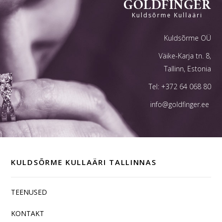
GOLDFINGER
Kuldsõrme Kullaäri
Kuldsõrme OÜ
Väike-Karja tn. 8,
Tallinn, Estonia
Tel:
+372 64 068 80
info@goldfinger.ee
KULDSÕRME KULLAÄRI TALLINNAS
TEENUSED
KONTAKT