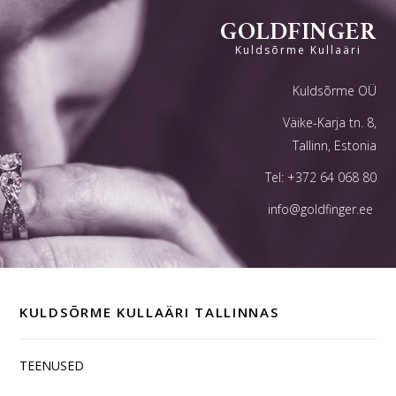
GOLDFINGER
Kuldsõrme Kullaäri
Kuldsõrme OÜ
Väike-Karja tn. 8,
Tallinn, Estonia
Tel:
+372 64 068 80
info@goldfinger.ee
KULDSÕRME KULLAÄRI TALLINNAS
TEENUSED