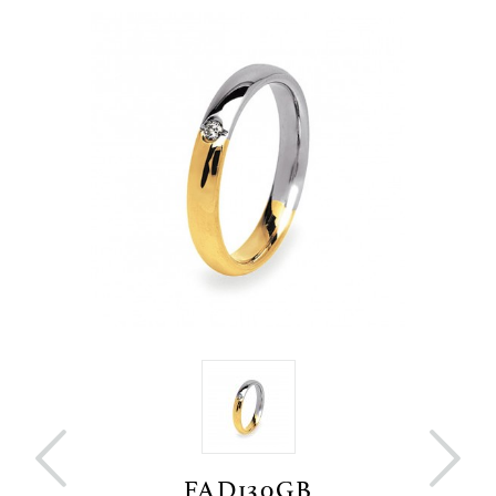


FAD130GB