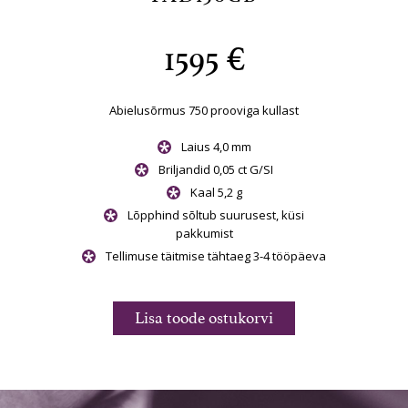
1595 €
kullast
Abielusõrmus 750 prooviga kullast
Abielu
Laius 4,0 mm
Briljandid 0,05 ct G/SI
st, küsi
Kaal 5,2 g
Lõp
Lõpphind sõltub suurusest, küsi
3-4 tööpäeva
pakkumist
Tellimu
Tellimuse täitmise tähtaeg 3-4 tööpäeva
rvi
Li
Lisa toode ostukorvi