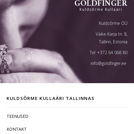
GOLDFINGER
Kuldsõrme Kullaäri
Kuldsõrme OÜ
Väike-Karja tn. 8,
Tallinn, Estonia
Tel:
+372 64 068 80
info@goldfinger.ee
KULDSÕRME KULLAÄRI TALLINNAS
TEENUSED
KONTAKT