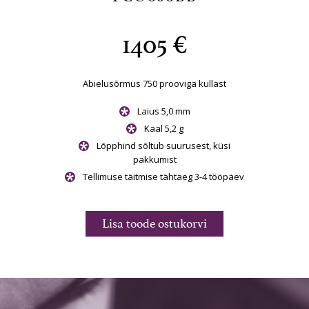
1405 €
kullast
Abielusõrmus 750 prooviga kullast
Abielu
Laius 5,0 mm
Kaal 5,2 g
st, küsi
Lõpphind sõltub suurusest, küsi
Lõp
pakkumist
 3-4 tööpäev
Tellimuse täitmise tähtaeg 3-4 tööpäev
Tellimu
rvi
Lisa toode ostukorvi
Li