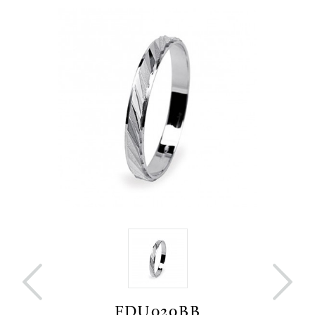


FDU020BB