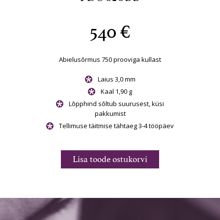
540 €
kullast
Abielusõrmus 750 prooviga kullast
Abielu
/SI
Laius 3,0 mm
st, küsi
Kaal 1,90 g
Lõpphind sõltub suurusest, küsi
 3-4 tööpäev
pakkumist
Lõp
Tellimuse täitmise tähtaeg 3-4 tööpäev
Tellimu
rvi
Lisa toode ostukorvi
Li