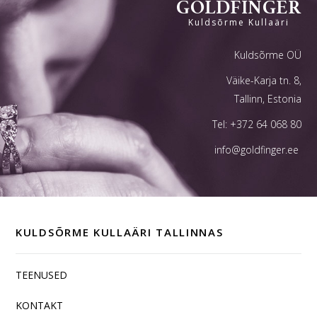
GOLDFINGER
Kuldsõrme Kullaäri
Kuldsõrme OÜ
Väike-Karja tn. 8,
Tallinn, Estonia
Tel:
+372 64 068 80
info@goldfinger.ee
KULDSÕRME KULLAÄRI TALLINNAS
TEENUSED
KONTAKT