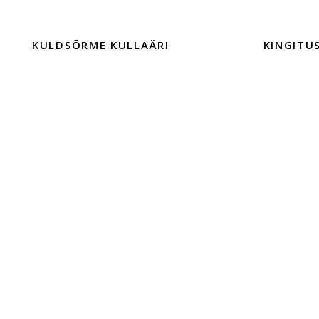
KULDSÕRME KULLAÄRI
KINGITU
TALLINNAS
EHTED
TEENUSED
KINGITUSE
KONTAKT
Müügitingi
FIRMAST
Privaatsuspo
HOOLDAMINE
EHTE JA 
EHETE HOOLDAMINE
SISUSTUSKAUBAD JA TOOTED
HÕBEDAST