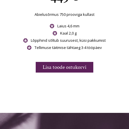
Abielusõrmus 750 prooviga kullast
Laius 4,6 mm
Kaal 2,0 g
Lõpphind sõltub suurusest, küsi pakkumist
Tellimuse täitmise tähtaeg 3-4 tööpäev
Lisa toode ostukorvi