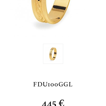
FDU100GGL
445 €