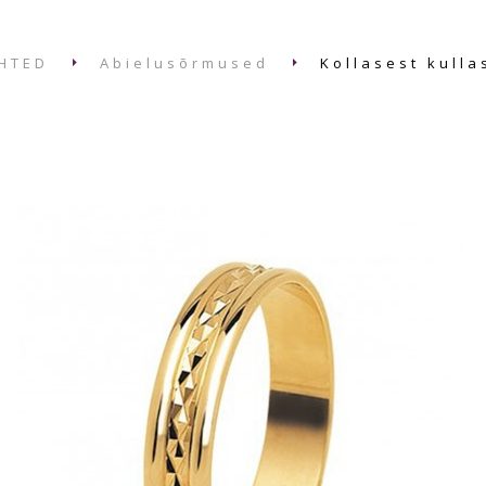
HTED
Abielusõrmused
Kollasest kulla