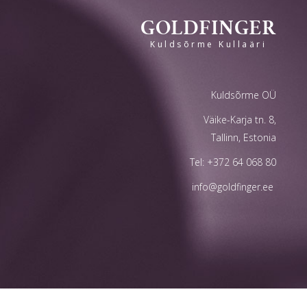
GOLDFINGER
Kuldsõrme Kullaäri
Kuldsõrme OÜ
Väike-Karja tn. 8,
Tallinn, Estonia
Tel:
+372 64 068 80
info@goldfinger.ee