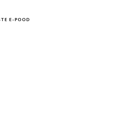
STE E-POOD
D
mused
liitika
INSPIRATSIOONIGALERII