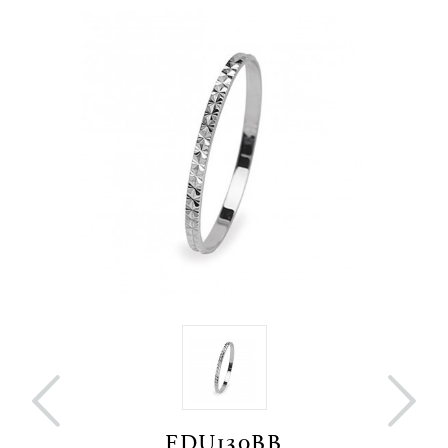


FDU130BB