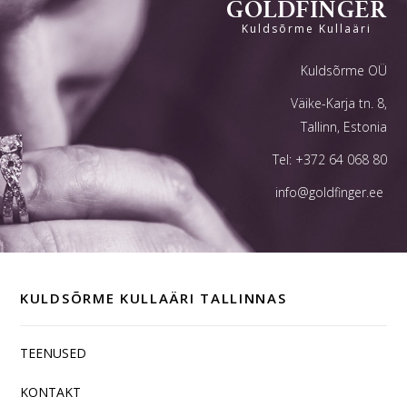
GOLDFINGER
Kuldsõrme Kullaäri
Kuldsõrme OÜ
Väike-Karja tn. 8,
Tallinn, Estonia
Tel:
+372 64 068 80
info@goldfinger.ee
KULDSÕRME KULLAÄRI TALLINNAS
TEENUSED
KONTAKT