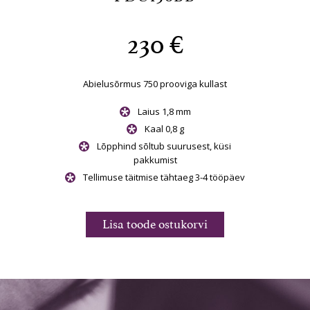
230 €
kullast
Abielusõrmus 750 prooviga kullast
Abielu
Laius 1,8 mm
/SI
Kaal 0,8 g
st, küsi
Lõpphind sõltub suurusest, küsi
Lõp
pakkumist
 3-4 tööpäev
Tellimuse täitmise tähtaeg 3-4 tööpäev
Tellimu
rvi
Lisa toode ostukorvi
Li