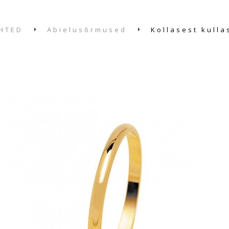
HTED
Abielusõrmused
Kollasest kulla