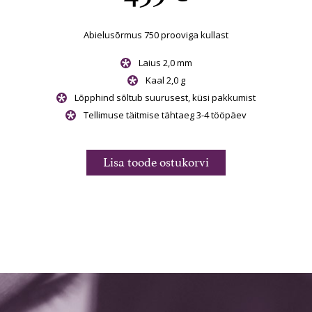
Abielusõrmus 750 prooviga kullast
Laius 2,0 mm
Kaal 2,0 g
Lõpphind sõltub suurusest, küsi pakkumist
Tellimuse täitmise tähtaeg 3-4 tööpäev
Lisa toode ostukorvi