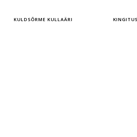
KULDSÕRME KULLAÄRI
KINGITU
TALLINNAS
EHTED
TEENUSED
KINGITUSE
KONTAKT
Müügitingi
FIRMAST
Privaatsuspo
HOOLDAMINE
EHTE JA 
EHETE HOOLDAMINE
SISUSTUSKAUBAD JA TOOTED
HÕBEDAST