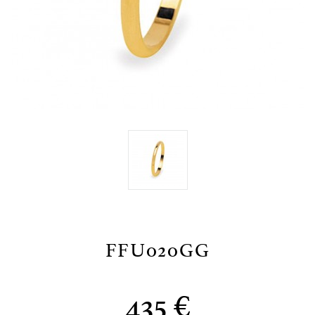
FFU020GG
435 €