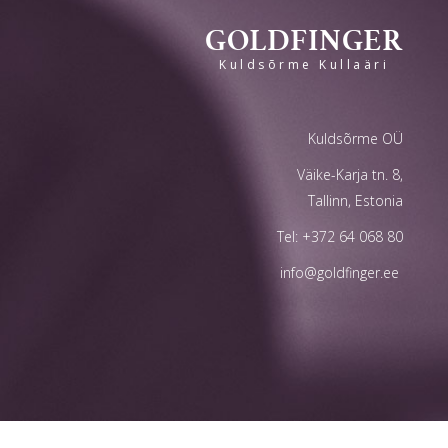
GOLDFINGER
Kuldsõrme Kullaäri
Kuldsõrme OÜ
Väike-Karja tn. 8,
Tallinn, Estonia
Tel:
+372 64 068 80
info@goldfinger.ee