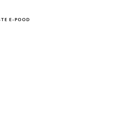
STE E-POOD
D
mused
liitika
INSPIRATSIOONIGALERII