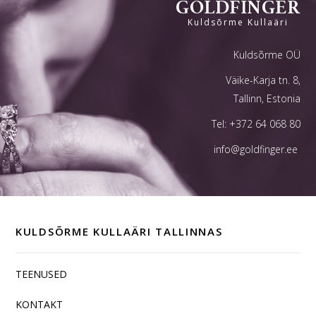
GOLDFINGER
Kuldsõrme Kullaäri
Kuldsõrme OÜ
Väike-Karja tn. 8,
Tallinn, Estonia
Tel:
+372 64 068 80
info@goldfinger.ee
KULDSÕRME KULLAÄRI TALLINNAS
TEENUSED
KONTAKT