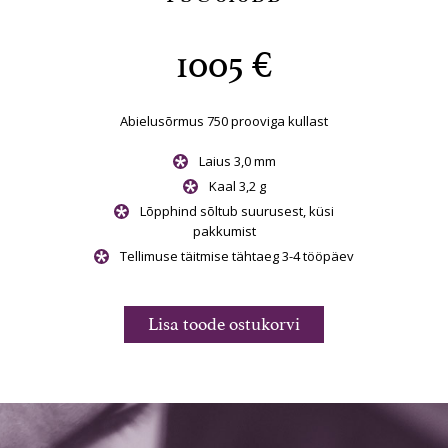
1005 €
kullast
Abielusõrmus 750 prooviga kullast
Abielu
Laius 3,0 mm
Kaal 3,2 g
st, küsi
Lõpphind sõltub suurusest, küsi
Lõp
pakkumist
 3-4 tööpäev
Tellimuse täitmise tähtaeg 3-4 tööpäev
Tellimu
rvi
Lisa toode ostukorvi
Li